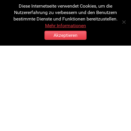
Landesinnung Mechatroniker
Diese Internetseite verwendet Cookies, um die
UID:
ATU 36381900
Nutzererfahrung zu verbessern und den Benutzern
Grundlegende Ausrichtung der Webseite:
Information
bestimmte Dienste und Funktionen bereitzustellen.
über eigene Produkte und Dienstleistungen und über
Mehr Informationen
Automatisierungslösungen
Akzeptieren
Allgemeine Geschäftsbedingungen (AGB)
Der Erwerb von Robotunits Produkten und Services
unterliegt den folgenden Geschäftsbedingungen.
Bitte lesen Sie unsere Infos zu Rechtlichem und die
Allgemeine Geschäftbedingungen sorgfältig durch.
Die Lieferung erfolgt bei Geschäften mit Kunden der
Robotunits GmbH. mit folgenden Bedingungen:
Europa:
AGB Robotunits GmbH
AGB Robotunits GmbH englisch
Außerhalb Europas: